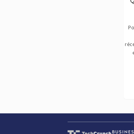
Q
Po
réc