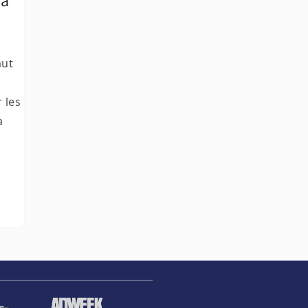
 à
aut
 les
a